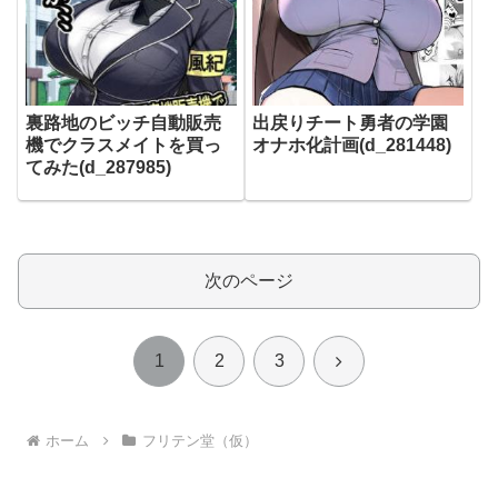
裏路地のビッチ自動販売
出戻りチート勇者の学園
機でクラスメイトを買っ
オナホ化計画(d_281448)
てみた(d_287985)
次のページ
次
1
2
3
へ
ホーム
フリテン堂（仮）