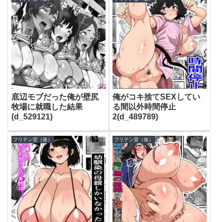
底辺モブだった俺が壁尻
俺がコキ捨てSEXしてい
牧場に就職した結果
る間以外時間停止
(d_529121)
2(d_489789)
フリテン堂（仮）
フリテン堂（仮）