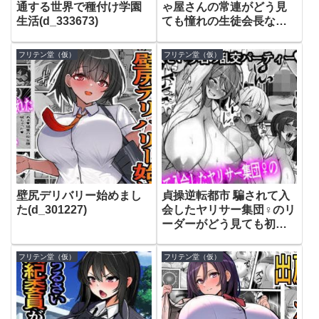
通する世界で種付け学園
ゃ屋さんの常連がどう見
生活(d_333673)
ても憧れの生徒会長なの
だが、、、(d_313337)
フリテン堂（仮）
フリテン堂（仮）
壁尻デリバリー始めまし
貞操逆転都市 騙されて入
た(d_301227)
会したヤリサー集団♀のリ
ーダーがどう見ても初恋
のお姉さんなのだ
が、、、(d_293236)
フリテン堂（仮）
フリテン堂（仮）