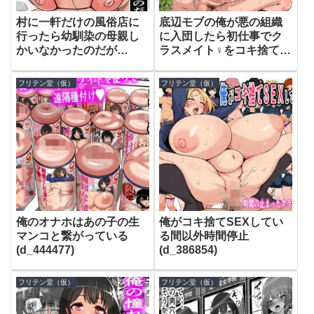
村に一軒だけの風俗店に
底辺モブの俺が悪の組織
行ったら幼馴染の母親し
に入団したら初仕事でク
かいなかったのだが
ラスメイト♀をコキ捨てす
(d_464495)
ることになったのだが
(d_457324)
フリテン堂（仮）
フリテン堂（仮）
俺のオナホはあの子の生
俺がコキ捨てSEXしてい
マンコと繋がっている
る間以外時間停止
(d_444477)
(d_386854)
フリテン堂（仮）
フリテン堂（仮）