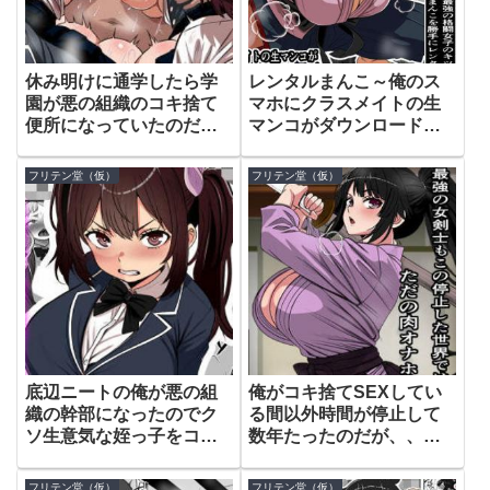
休み明けに通学したら学
レンタルまんこ～俺のス
園が悪の組織のコキ捨て
マホにクラスメイトの生
便所になっていたのだ
マンコがダウンロードさ
が、、、(d_769168)
れているのだが、、、
(d_757984)
フリテン堂（仮）
フリテン堂（仮）
底辺ニートの俺が悪の組
俺がコキ捨てSEXしてい
織の幹部になったのでク
る間以外時間が停止して
ソ生意気な姪っ子をコキ
数年たったのだが、、、
捨て肉オナホに改造して
(d_675556)
みた(d_719892)
フリテン堂（仮）
フリテン堂（仮）