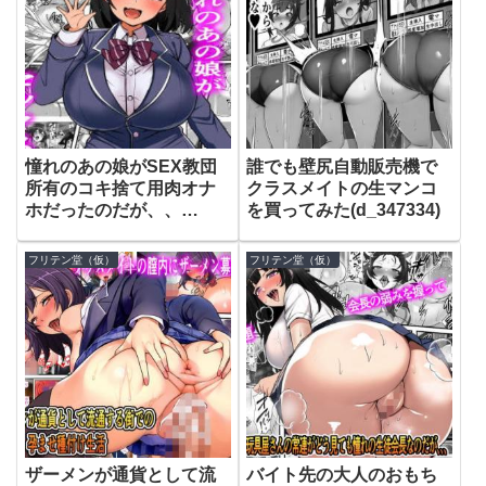
憧れのあの娘がSEX教団
誰でも壁尻自動販売機で
所有のコキ捨て用肉オナ
クラスメイトの生マンコ
ホだったのだが、、
を買ってみた(d_347334)
(d_360233)
フリテン堂（仮）
フリテン堂（仮）
ザーメンが通貨として流
バイト先の大人のおもち