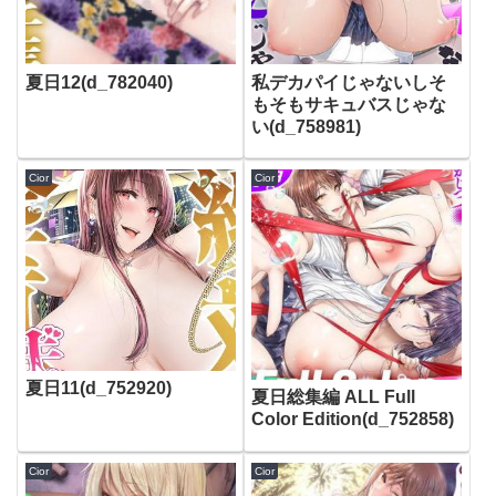
夏日12(d_782040)
私デカパイじゃないしそ
もそもサキュバスじゃな
い(d_758981)
Cior
Cior
夏日11(d_752920)
夏日総集編 ALL Full
Color Edition(d_752858)
Cior
Cior