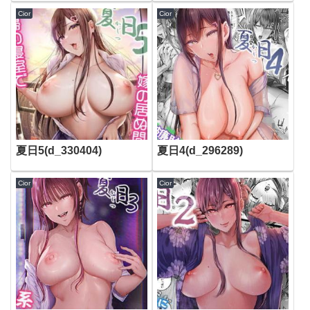
Cior
Cior
夏日5(d_330404)
夏日4(d_296289)
Cior
Cior