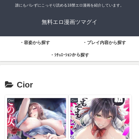
誰にもバレずにこっそり読める18禁エロ漫画を紹介しています。
無料エロ漫画ツマグイ
・容姿から探す
・プレイ内容から探す
・ｼﾁｭｴｰｼｮﾝから探す
Cior
Cior
Cior